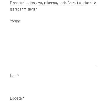
E-posta hesabınız yayımlanmayacak.
Gerekli alanlar
*
ile
işaretlenmişlerdir
Yorum
İsim
*
E-posta
*