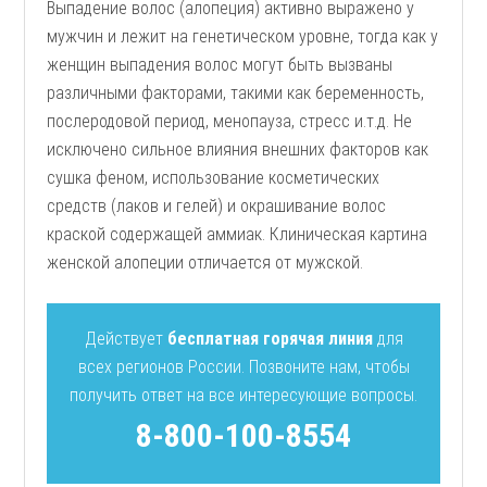
Выпадение волос (алопеция) активно выражено у
мужчин и лежит на генетическом уровне, тогда как у
женщин выпадения волос могут быть вызваны
различными факторами, такими как беременность,
послеродовой период, менопауза, стресс и.т.д. Не
исключено сильное влияния внешних факторов как
сушка феном, использование косметических
средств (лаков и гелей) и окрашивание волос
краской содержащей аммиак. Клиническая картина
женской алопеции отличается от мужской.
Действует
бесплатная горячая линия
для
всех регионов России. Позвоните нам, чтобы
получить ответ на все интересующие вопросы.
8-800-100-8554